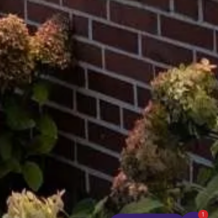
Hotelflyer
r:
hotelflyer_osterkrug.pdf
Herzlich willkommen! Gerne sind wir
für Sie da. Schreiben Sie uns hier.
Jetzt buchen
Angebote
1