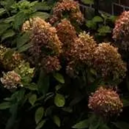
ten
:
Unsere Kooperationspartne
r - 21:00 Uhr
Uns
Bewerten Sie uns
ram
Kontakt