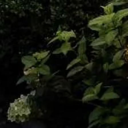
Hotel Osterkrug ****
Öffnungszei
Osterende 52- 56
Von 07:00 Uh
25813
Husum Schleswig-Holstein
Telefon: +49 4841 66 120
Folgt 
Mobil:
+49 151 2672 9425
Instag